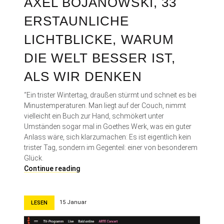
AXEL BOJANOWSKI, 33
D
ERSTAUNLICHE
a
s
LICHTBLICKE, WARUM
W
e
DIE WELT BESSER IST,
s
e
ALS WIR DENKEN
n
t
“Ein trister Wintertag, draußen stürmt und schneit es bei
l
Minustemperaturen. Man liegt auf der Couch, nimmt
i
vielleicht ein Buch zur Hand, schmökert unter
c
Umständen sogar mal in Goethes Werk, was ein guter
h
Anlass wäre, sich klarzumachen: Es ist eigentlich kein
e
trister Tag, sondern im Gegenteil: einer von besonderem
f
Glück.
o
A
Continue reading
t
x
o
e
g
l
15 Januar
LESEN
r
B
a
o