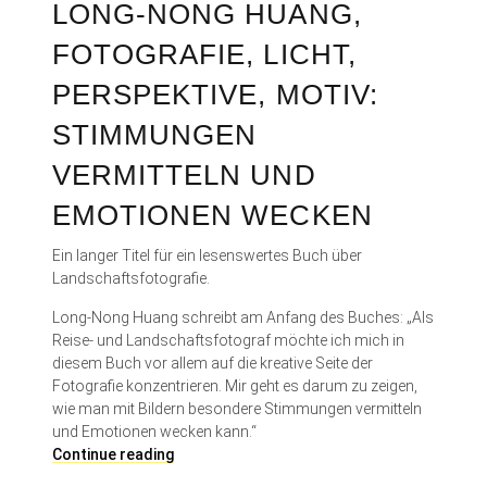
LONG-NONG HUANG,
a
a
H
r
n
a
FOTOGRAFIE, LICHT,
k
t
b
,
i
e
PERSPEKTIVE, MOTIV:
U
s
r
STIMMUNGEN
l
c
e
r
h
r
VERMITTELN UND
i
e
,
c
R
K
EMOTIONEN WECKEN
h
e
i
P
i
r
Ein langer Titel für ein lesenswertes Buch über
o
s
c
Landschaftsfotografie.
h
e
h
l
d
e
Long-Nong Huang schreibt am Anfang des Buches: „Als
m
u
a
Reise- und Landschaftsfotograf möchte ich mich in
a
r
m
diesem Buch vor allem auf die kreative Seite der
n
c
E
Fotografie konzentrieren. Mir geht es darum zu zeigen,
n
h
n
wie man mit Bildern besondere Stimmungen vermitteln
u
d
und Emotionen wecken kann.“
n
e
L
Continue reading
s
o