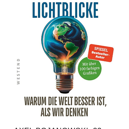
r
t
i
“
a
s
,
B
I
G
S
H
O
T
S
!
M
i
n
i
m
a
l
–