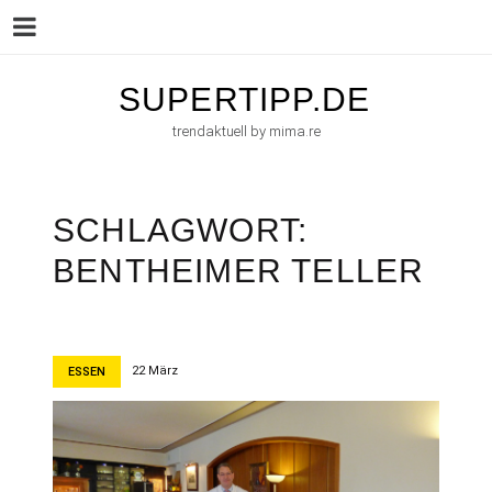
Menu
Skip
SUPERTIPP.DE
to
trendaktuell by mima.re
content
SCHLAGWORT:
BENTHEIMER TELLER
22 März
ESSEN