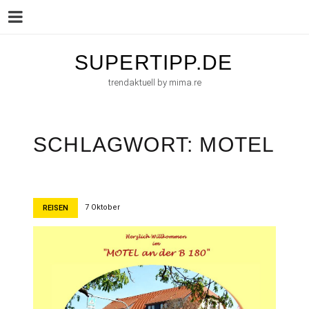
Menu
Skip
SUPERTIPP.DE
to
trendaktuell by mima.re
content
SCHLAGWORT:
MOTEL
7 Oktober
REISEN