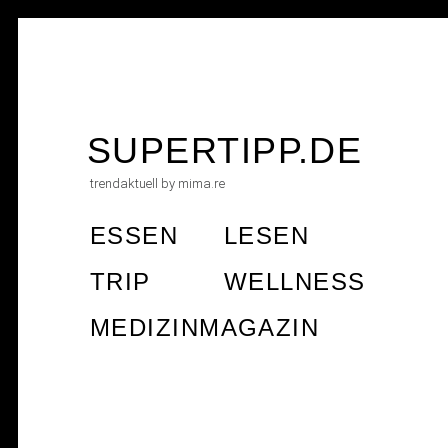
Skip
to
SUPERTIPP.DE
content
trendaktuell by mima.re
ESSEN
LESEN
TRIP
WELLNESS
MEDIZINMAGAZIN