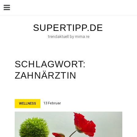
Menu
Skip
SUPERTIPP.DE
to
trendaktuell by mima.re
content
SCHLAGWORT:
ZAHNÄRZTIN
13 Februar
WELLNESS