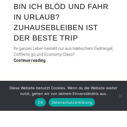
BIN ICH BLÖD UND FAHR
IN URLAUB?
ZUHAUSEBLEIBEN IST
DER BESTE TRIP
Ihr ganzes Leben besteht nur aus hektischem Gedrängel,
Coffee to go und Economy Class?
B
Continue reading
i
n
i
c
Diese Website benutzt Cookies. Wenn du die Website weiter
h
nutzt, gehen wir von deinem Einverständnis aus.
b
l
OK
Datenschutzerklärung
ö
d
u
Proudly powered by WordPress
|
Theme: Patch Lite by
Pixelgrade
.
n