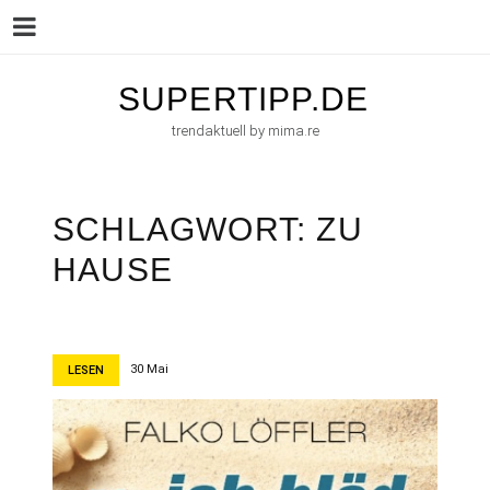
Menu
Skip
SUPERTIPP.DE
to
trendaktuell by mima.re
content
SCHLAGWORT:
ZU
HAUSE
30 Mai
LESEN