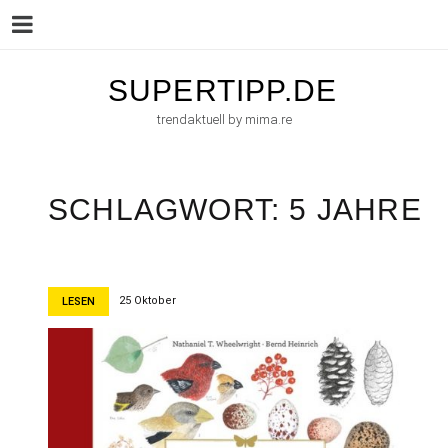
Menu
Skip
SUPERTIPP.DE
to
trendaktuell by mima.re
content
SCHLAGWORT:
5 JAHRE
25 Oktober
LESEN