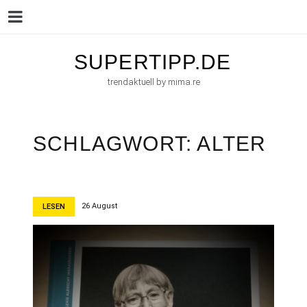
Menu
Skip
SUPERTIPP.DE
to
trendaktuell by mima.re
content
SCHLAGWORT:
ALTER
26 August
LESEN