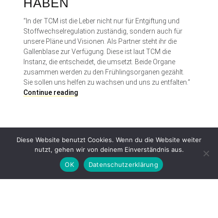
HABEN
“In der TCM ist die Leber nicht nur für Entgiftung und
Stoffwechselregulation zuständig, sondern auch für
unsere Pläne und Visionen. Als Partner steht ihr die
Gallenblase zur Verfügung. Diese ist laut TCM die
Instanz, die entscheidet, die umsetzt. Beide Organe
zusammen werden zu den Frühlingsorganen gezählt.
Sie sollen uns helfen zu wachsen und uns zu entfalten.”
D
Continue reading
i
e
L
e
Diese Website benutzt Cookies. Wenn du die Website weiter
b
nutzt, gehen wir von deinem Einverständnis aus.
e
r
OK
Datenschutzerklärung
u
n
d
Proudly powered by WordPress
|
Theme: Patch Lite by
Pixelgrade
.
d
i