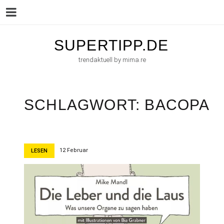
Menu
Skip
SUPERTIPP.DE
to
trendaktuell by mima.re
content
SCHLAGWORT:
BACOPA
12 Februar
LESEN