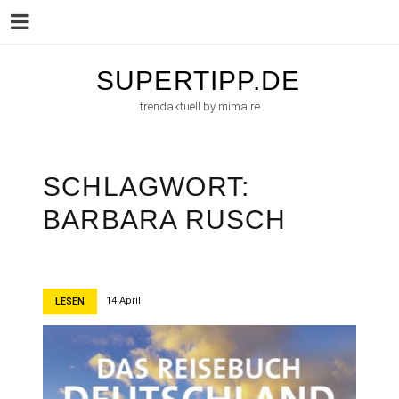
Menu
Skip
SUPERTIPP.DE
to
trendaktuell by mima.re
content
SCHLAGWORT:
BARBARA RUSCH
14 April
LESEN