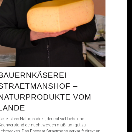
BAUERNKÄSEREI
STRAETMANSHOF –
NATURPRODUKTE VOM
LANDE
äse ist ein Naturprodukt, der mit viel Liebe und
Sachverstand gemacht werden muß, um gut zu
schmecken. Das Ehepaar Straetmans verkauft direkt an