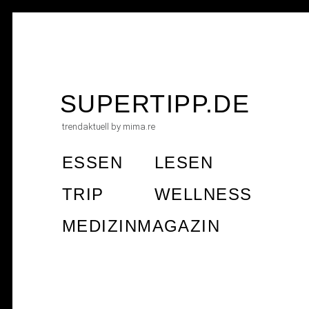
Skip
to
SUPERTIPP.DE
content
trendaktuell by mima.re
ESSEN
LESEN
TRIP
WELLNESS
MEDIZINMAGAZIN