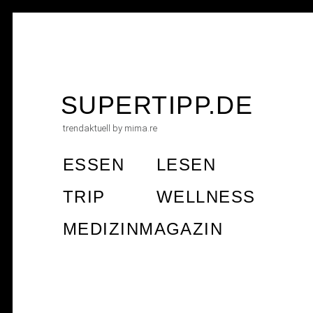
Skip
to
SUPERTIPP.DE
content
trendaktuell by mima.re
ESSEN
LESEN
TRIP
WELLNESS
MEDIZINMAGAZIN