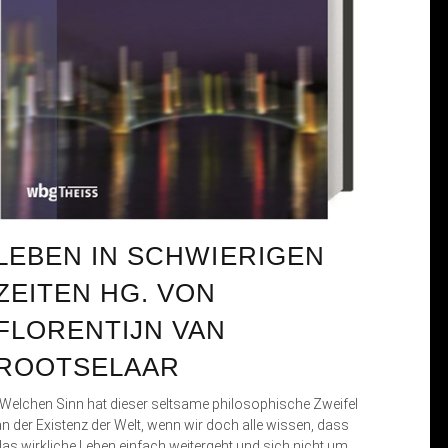
LEBEN IN SCHWIERIGEN
ZEITEN HG. VON
FLORENTIJN VAN
ROOTSELAAR
„Welchen Sinn hat dieser seltsame philosophische Zweifel
an der Existenz der Welt, wenn wir doch alle wissen, dass
das wirkliche Leben einfach weitergeht und sich nicht um