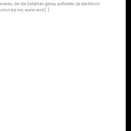
hinwies, der die Gefahren genau auflistete, da dachte ich
schon bei mir, wann wird […]