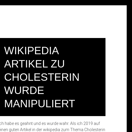
WIKIPEDIA
ARTIKEL ZU
CHOLESTERIN
WURDE
MANIPULIERT
Ich habe es geahnt und es wurde wahr. Als ich 2019 auf
einen guten Artikel in der wikipedia zum Thema Cholesterin