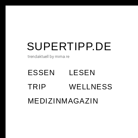
Skip
to
SUPERTIPP.DE
content
trendaktuell by mima.re
ESSEN
LESEN
TRIP
WELLNESS
MEDIZINMAGAZIN