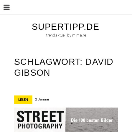
Menu
Skip
SUPERTIPP.DE
to
trendaktuell by mima.re
content
SCHLAGWORT:
DAVID
GIBSON
2 Januar
LESEN