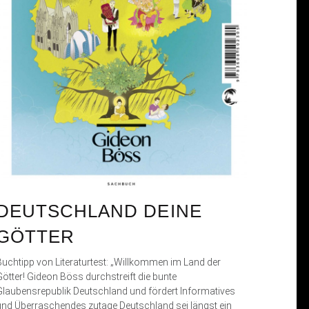
DEUTSCHLAND DEINE
GÖTTER
Buchtipp von Literaturtest: „Willkommen im Land der
Götter! Gideon Böss durchstreift die bunte
Glaubensrepublik Deutschland und fördert Informatives
und Überraschendes zutage Deutschland sei längst ein