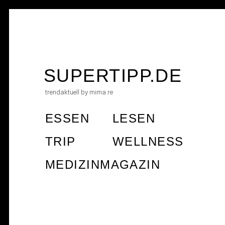
Skip
to
SUPERTIPP.DE
content
trendaktuell by mima.re
ESSEN
LESEN
TRIP
WELLNESS
MEDIZINMAGAZIN