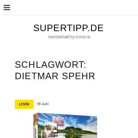
Menu
Skip
SUPERTIPP.DE
to
trendaktuell by mima.re
content
SCHLAGWORT:
DIETMAR SPEHR
18 Juni
LESEN