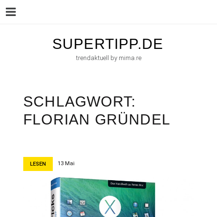
Menu
Skip
SUPERTIPP.DE
to
trendaktuell by mima.re
content
SCHLAGWORT:
FLORIAN GRÜNDEL
13 Mai
LESEN