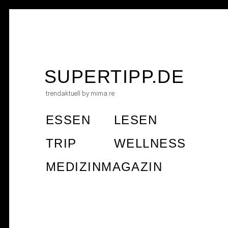
Skip
to
SUPERTIPP.DE
content
trendaktuell by mima.re
ESSEN
LESEN
TRIP
WELLNESS
MEDIZINMAGAZIN