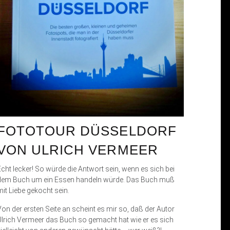
FOTOTOUR DÜSSELDORF
VON ULRICH VERMEER
Echt lecker! So würde die Antwort sein, wenn es sich bei
dem Buch um ein Essen handeln würde. Das Buch muß
mit Liebe gekocht sein.
Von der ersten Seite an scheint es mir so, daß der Autor
Ulrich Vermeer das Buch so gemacht hat wie er es sich