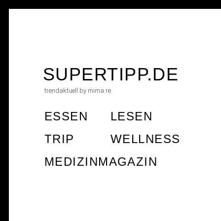
Skip
to
SUPERTIPP.DE
content
trendaktuell by mima.re
ESSEN
LESEN
TRIP
WELLNESS
MEDIZINMAGAZIN