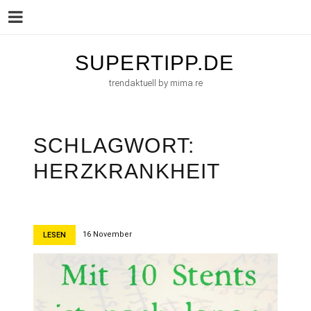
Menu
Skip
SUPERTIPP.DE
to
trendaktuell by mima.re
content
SCHLAGWORT:
HERZKRANKHEIT
16 November
LESEN