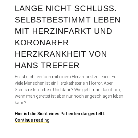
LANGE NICHT SCHLUSS. S
ELBSTBESTIMMT LEBEN M
IT HERZINFARKT UND K
ORONARER H
ERZKRANKHEIT VON H
ANS TREFFER
Es ist nicht einfach mit einem Herzinfarkt zu leben. Für
viele Menschen ist ein Herzkatheter ein Horror. Aber
Stents retten Leben. Und dann? Wie geht man damit um,
wenn man gerettet ist aber nur noch angeschlagen leben
kann?
Hier ist die Sicht eines Patienten dargestellt.
M
Continue reading
i
t