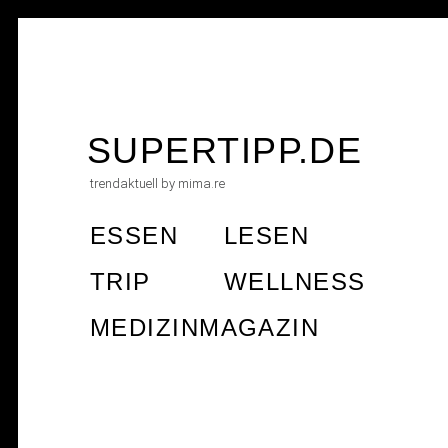
Skip
to
SUPERTIPP.DE
content
trendaktuell by mima.re
ESSEN
LESEN
TRIP
WELLNESS
MEDIZINMAGAZIN