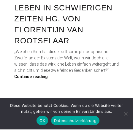
LEBEN IN SCHWIERIGEN
ZEITEN HG. VON
FLORENTIJN VAN
ROOTSELAAR
„Welchen Sinn hat dieser seltsame philosophische
Zweifel an der Existenz der Welt, wenn wir doch alle
wissen, dass das wirkliche Leben einfach weitergeht und
sich nicht um diese zweifelnden Gedanken schert?“
L
Continue reading
e
b
e
n
Diese Website benutzt Cookies. Wenn du die Website weiter
i
nutzt, gehen wir von deinem Einverständnis aus.
n
s
OK
Datenschutzerklärung
c
h