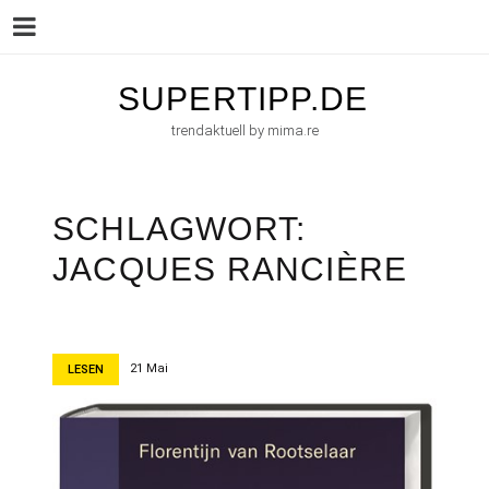
Menu
Skip
SUPERTIPP.DE
to
trendaktuell by mima.re
content
SCHLAGWORT:
JACQUES RANCIÈRE
21 Mai
LESEN