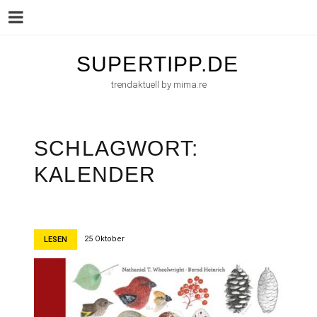
Menu
Skip
SUPERTIPP.DE
to
trendaktuell by mima.re
content
SCHLAGWORT:
KALENDER
25 Oktober
LESEN