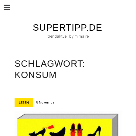
Menu
Skip
SUPERTIPP.DE
to
trendaktuell by mima.re
content
SCHLAGWORT:
KONSUM
8 November
LESEN