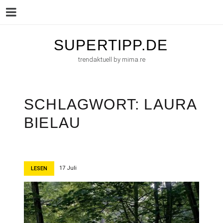
Menu
Skip
SUPERTIPP.DE
to
trendaktuell by mima.re
content
SCHLAGWORT:
LAURA
BIELAU
17 Juli
LESEN