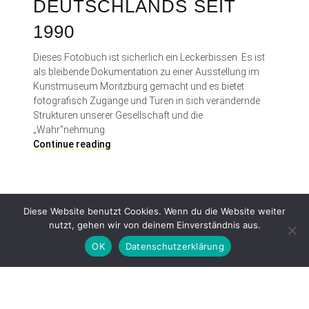
DEUTSCHLANDS SEIT
1990
Dieses Fotobuch ist sicherlich ein Leckerbissen. Es ist
als bleibende Dokumentation zu einer Ausstellung im
Kunstmuseum Moritzburg gemacht und es bietet
fotografisch Zugänge und Türen in sich verändernde
Strukturen unserer Gesellschaft und die
„Wahr“nehmung.
I
Continue reading
N
S
O
F
Diese Website benutzt Cookies. Wenn du die Website weiter
F
nutzt, gehen wir von deinem Einverständnis aus.
E
N
OK
Datenschutzerklärung
E
F
o
Proudly powered by WordPress
|
Theme: Patch Lite by
Pixelgrade
.
t