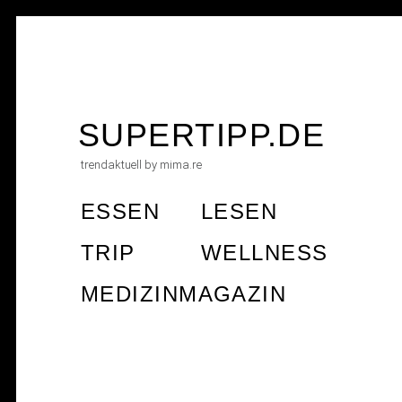
Skip
to
SUPERTIPP.DE
content
trendaktuell by mima.re
ESSEN
LESEN
TRIP
WELLNESS
MEDIZINMAGAZIN