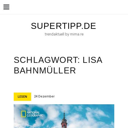
Menu
Skip
SUPERTIPP.DE
to
trendaktuell by mima.re
content
SCHLAGWORT:
LISA
BAHNMÜLLER
24 Dezember
LESEN