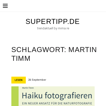
Menu
Skip
SUPERTIPP.DE
to
trendaktuell by mima.re
content
SCHLAGWORT:
MARTIN
TIMM
26 September
LESEN