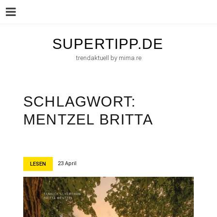
Menu
Skip
SUPERTIPP.DE
to
trendaktuell by mima.re
content
SCHLAGWORT:
MENTZEL BRITTA
23 April
LESEN