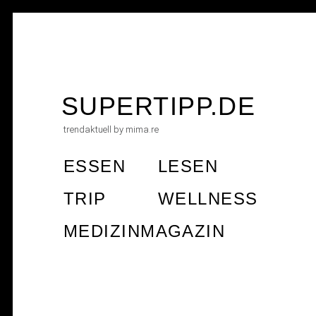
Skip
to
SUPERTIPP.DE
content
trendaktuell by mima.re
ESSEN
LESEN
TRIP
WELLNESS
MEDIZINMAGAZIN