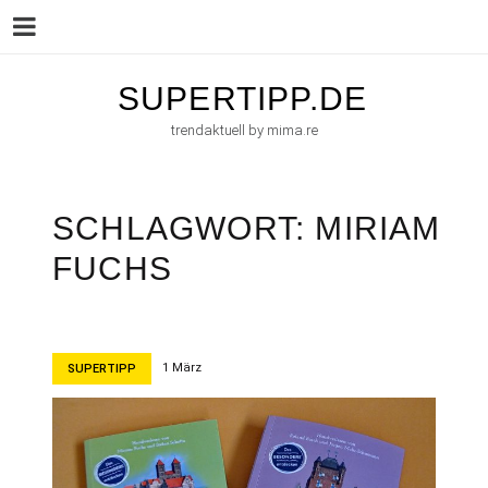
Menu
Skip
SUPERTIPP.DE
to
trendaktuell by mima.re
content
SCHLAGWORT:
MIRIAM
FUCHS
1 März
SUPERTIPP