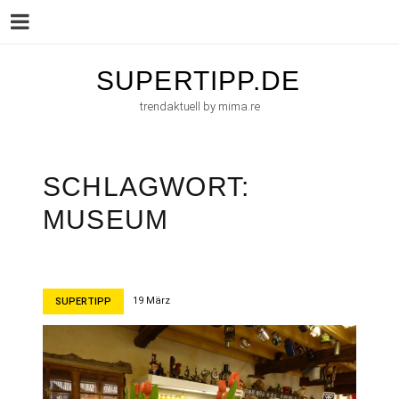
Menu
Skip
SUPERTIPP.DE
to
trendaktuell by mima.re
content
SCHLAGWORT:
MUSEUM
19 März
SUPERTIPP