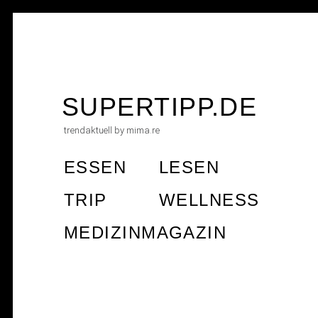
Skip
to
SUPERTIPP.DE
content
trendaktuell by mima.re
ESSEN
LESEN
TRIP
WELLNESS
MEDIZINMAGAZIN