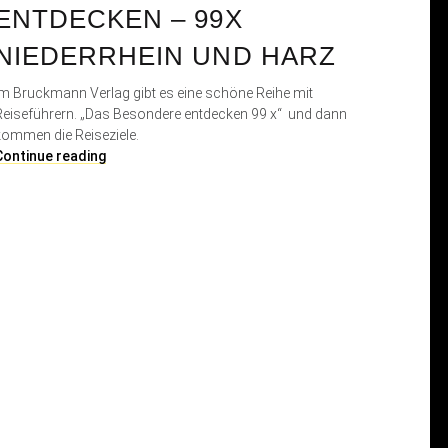
ENTDECKEN – 99X
NIEDERRHEIN UND HARZ
Im Bruckmann Verlag gibt es eine schöne Reihe mit
Reiseführern. „Das Besondere entdecken 99 x“ und dann
kommen die Reiseziele.
D
Continue reading
a
s
B
e
s
o
n
d
e
r
e
e
n