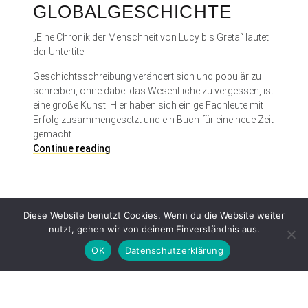
GLOBALGESCHICHTE
„Eine Chronik der Menschheit von Lucy bis Greta“ lautet
der Untertitel.
Geschichtsschreibung verändert sich und populär zu
schreiben, ohne dabei das Wesentliche zu vergessen, ist
eine große Kunst. Hier haben sich einige Fachleute mit
Erfolg zusammengesetzt und ein Buch für eine neue Zeit
gemacht.
N
Continue reading
e
u
e
G
Diese Website benutzt Cookies. Wenn du die Website weiter
l
nutzt, gehen wir von deinem Einverständnis aus.
o
b
OK
Datenschutzerklärung
a
l
g
Proudly powered by WordPress
|
Theme: Patch Lite by
Pixelgrade
.
e