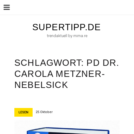
Menu
Skip
SUPERTIPP.DE
to
trendaktuell by mima.re
content
SCHLAGWORT:
PD DR.
CAROLA METZNER-
NEBELSICK
25 Oktober
LESEN