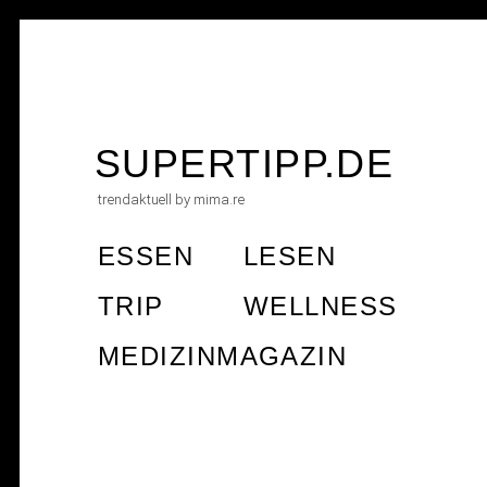
Skip
to
SUPERTIPP.DE
content
trendaktuell by mima.re
ESSEN
LESEN
TRIP
WELLNESS
MEDIZINMAGAZIN