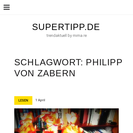
Menu
Skip
SUPERTIPP.DE
to
trendaktuell by mima.re
content
SCHLAGWORT:
PHILIPP
VON ZABERN
1 April
LESEN