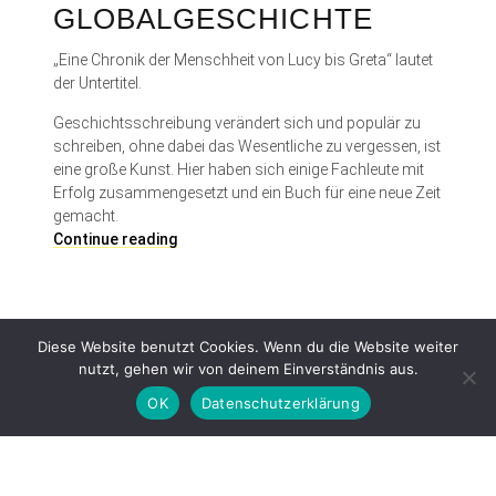
GLOBALGESCHICHTE
„Eine Chronik der Menschheit von Lucy bis Greta“ lautet
der Untertitel.
Geschichtsschreibung verändert sich und populär zu
schreiben, ohne dabei das Wesentliche zu vergessen, ist
eine große Kunst. Hier haben sich einige Fachleute mit
Erfolg zusammengesetzt und ein Buch für eine neue Zeit
gemacht.
N
Continue reading
e
u
e
G
Diese Website benutzt Cookies. Wenn du die Website weiter
l
nutzt, gehen wir von deinem Einverständnis aus.
o
b
OK
Datenschutzerklärung
a
l
g
Proudly powered by WordPress
|
Theme: Patch Lite by
Pixelgrade
.
e