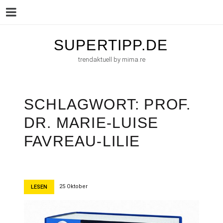
Menu
Skip
SUPERTIPP.DE
to
trendaktuell by mima.re
content
SCHLAGWORT:
PROF.
DR. MARIE-LUISE
FAVREAU-LILIE
25 Oktober
LESEN