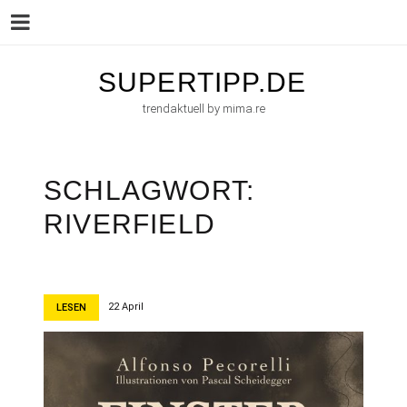
Menu
Skip
SUPERTIPP.DE
to
trendaktuell by mima.re
content
SCHLAGWORT:
RIVERFIELD
22 April
LESEN