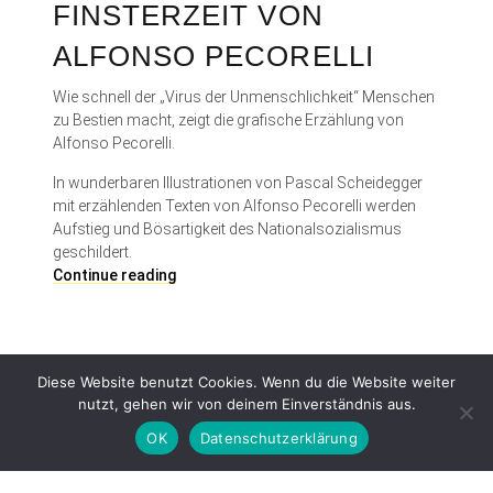
FINSTERZEIT VON
ALFONSO PECORELLI
Wie schnell der „Virus der Unmenschlichkeit“ Menschen
zu Bestien macht, zeigt die grafische Erzählung von
Alfonso Pecorelli.
In wunderbaren Illustrationen von Pascal Scheidegger
mit erzählenden Texten von Alfonso Pecorelli werden
Aufstieg und Bösartigkeit des Nationalsozialismus
geschildert.
F
Continue reading
i
n
s
t
Diese Website benutzt Cookies. Wenn du die Website weiter
e
nutzt, gehen wir von deinem Einverständnis aus.
r
z
OK
Datenschutzerklärung
e
i