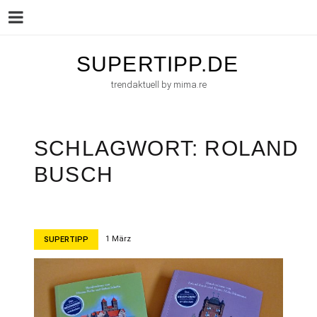
Menu
Skip
SUPERTIPP.DE
to
trendaktuell by mima.re
content
SCHLAGWORT:
ROLAND
BUSCH
1 März
SUPERTIPP