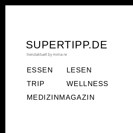
Skip
to
SUPERTIPP.DE
content
trendaktuell by mima.re
ESSEN
LESEN
TRIP
WELLNESS
MEDIZINMAGAZIN