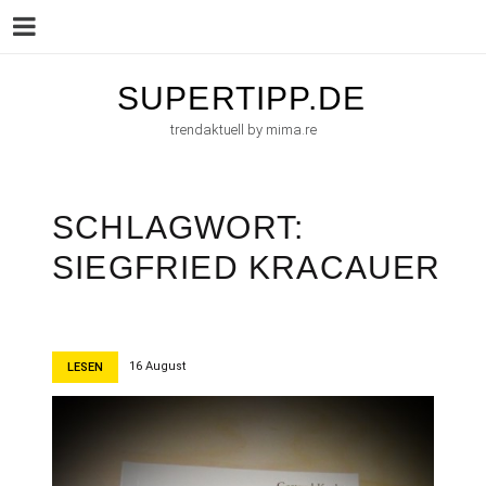
Menu
Skip
SUPERTIPP.DE
to
trendaktuell by mima.re
content
SCHLAGWORT:
SIEGFRIED KRACAUER
16 August
LESEN