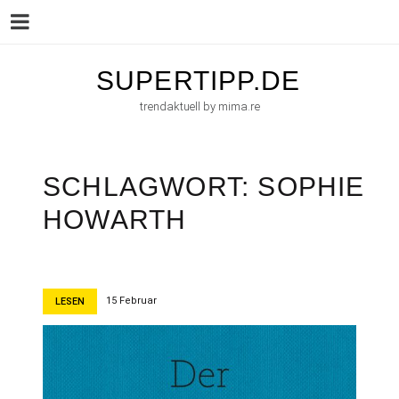
Menu
Skip
SUPERTIPP.DE
to
trendaktuell by mima.re
content
SCHLAGWORT:
SOPHIE
HOWARTH
15 Februar
LESEN