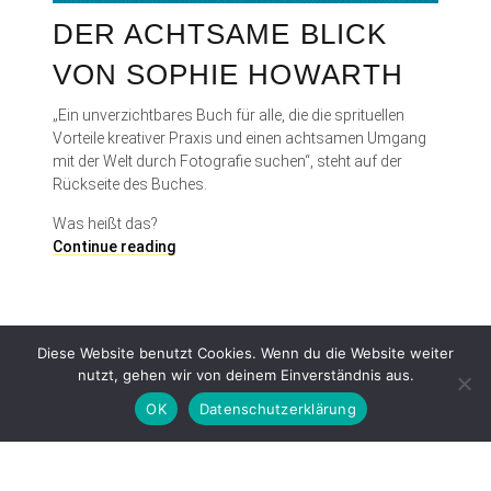
DER ACHTSAME BLICK
VON SOPHIE HOWARTH
„Ein unverzichtbares Buch für alle, die die sprituellen
Vorteile kreativer Praxis und einen achtsamen Umgang
mit der Welt durch Fotografie suchen“, steht auf der
Rückseite des Buches.
Was heißt das?
D
Continue reading
e
r
a
c
Diese Website benutzt Cookies. Wenn du die Website weiter
h
nutzt, gehen wir von deinem Einverständnis aus.
t
s
OK
Datenschutzerklärung
a
m
e