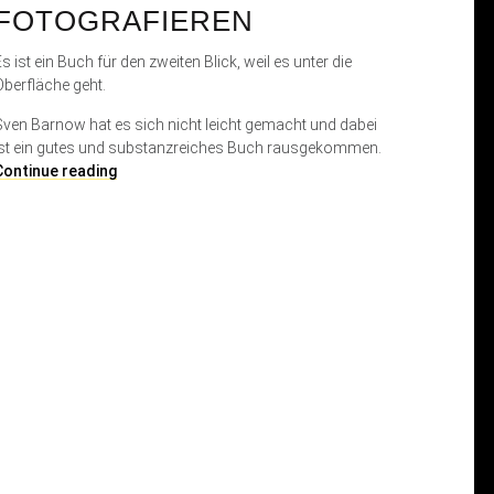
FOTOGRAFIEREN
s ist ein Buch für den zweiten Blick, weil es unter die
Oberfläche geht.
Sven Barnow hat es sich nicht leicht gemacht und dabei
ist ein gutes und substanzreiches Buch rausgekommen.
S
Continue reading
v
e
n
B
a
r
n
o
w
,
A
c
h
t