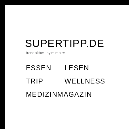
Skip
to
SUPERTIPP.DE
content
trendaktuell by mima.re
ESSEN
LESEN
TRIP
WELLNESS
MEDIZINMAGAZIN