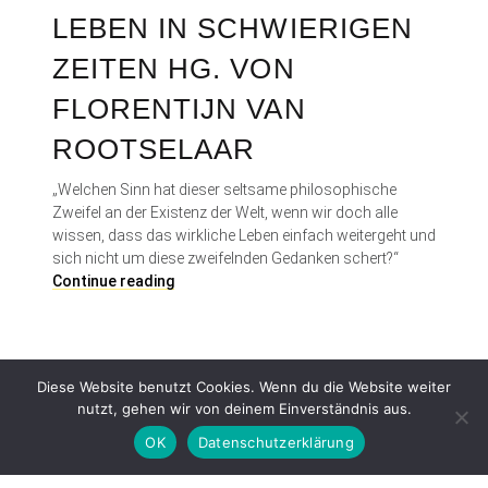
LEBEN IN SCHWIERIGEN
ZEITEN HG. VON
FLORENTIJN VAN
ROOTSELAAR
„Welchen Sinn hat dieser seltsame philosophische
Zweifel an der Existenz der Welt, wenn wir doch alle
wissen, dass das wirkliche Leben einfach weitergeht und
sich nicht um diese zweifelnden Gedanken schert?“
L
Continue reading
e
b
e
n
Diese Website benutzt Cookies. Wenn du die Website weiter
i
nutzt, gehen wir von deinem Einverständnis aus.
n
s
OK
Datenschutzerklärung
c
h