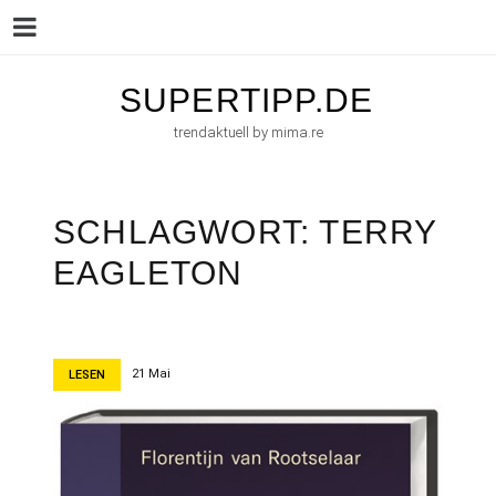
Menu
Skip
SUPERTIPP.DE
to
trendaktuell by mima.re
content
SCHLAGWORT:
TERRY
EAGLETON
21 Mai
LESEN