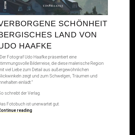
VERBORGENE SCHÖNHEIT
BERGISCHES LAND VON
UDO HAAFKE
„Der Fotograf Udo Haafke präsentiert eine
stimmungsvolle Bilderreise, die diese malerische Region
mit viel Liebe zum Detail aus außergewöhnlichen
Blickwinkeln zeigt und zum Schwelgen, Träumen und
nnehalten einlädt.“
So schreibt der Verlag.
Das Fotobuch ist unerwartet gut.
V
Continue reading
e
r
b