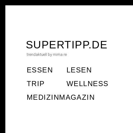
Skip
to
SUPERTIPP.DE
content
trendaktuell by mima.re
ESSEN
LESEN
TRIP
WELLNESS
MEDIZINMAGAZIN