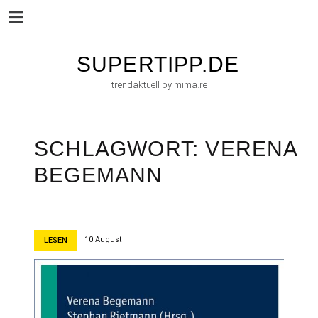
Menu
Skip
SUPERTIPP.DE
to
trendaktuell by mima.re
content
SCHLAGWORT:
VERENA
BEGEMANN
10 August
LESEN