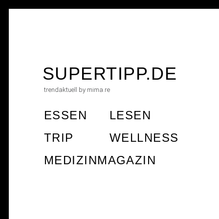
Skip
to
SUPERTIPP.DE
content
trendaktuell by mima.re
ESSEN
LESEN
TRIP
WELLNESS
MEDIZINMAGAZIN