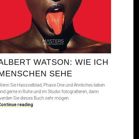
ALBERT WATSON: WIE ICH
MENSCHEN SEHE
Wenn Sie Hassselblad, Phase One und Ähnliches lieben
und gerne in Ruhe und im Studio fotografieren, dann
werden Sie dieses Buch sehr mögen.
A
Continue reading
l
b
e
r
t