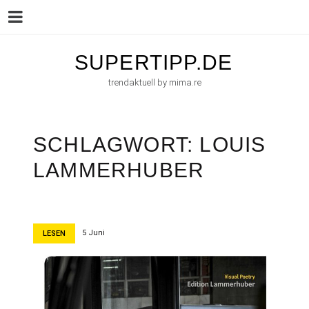
Menu
Skip
SUPERTIPP.DE
to
trendaktuell by mima.re
content
SCHLAGWORT:
LOUIS
LAMMERHUBER
5 Juni
LESEN