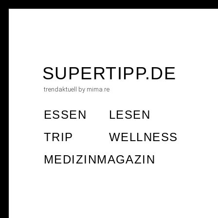
Skip
to
SUPERTIPP.DE
content
trendaktuell by mima.re
ESSEN
LESEN
TRIP
WELLNESS
MEDIZINMAGAZIN