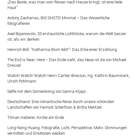
„Das Beste, was man vom Reisen nach Hause bringt, ist eine heile
Haut“
Antony Zacharias, BIG SHOTS! Minimal – Das Wesentliche
fotografieren
Axel Bojanowski, 33 erstaunliche Lichtblicke, warum die Welt besser
ist, als wir denken
Heinrich Böll: “Katharina Blum lebt!”- Das Erbe einer Erzählung
The End Is Near, Here – Das Ende naht, das Neue ist da von Michael
Dressel
Watch! Watch! Watch! Henri Cartier-Bresson, Hg. Kathrin Baumstark,
Ulrich Pohlmann
Selfie mit dem Sonnenkönig von Samra Kljajic
Deutschland. Eine romantische Reise durch unsere schönsten
Landschaften von Yannick Scherthan & Britta Mentzel
Tilman Haberer, Kirche am Ende
Long-Nong Huang, Fotografie, Licht, Perspektive, Motiv: Stimmungen
vermitteln und Emotionen wecken