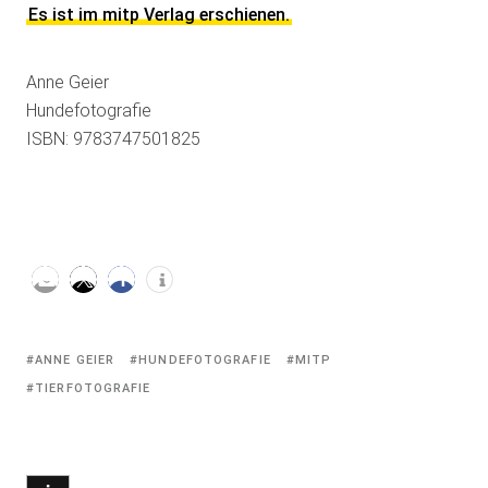
Es ist im mitp Verlag erschienen.
Anne Geier
Hundefotografie
ISBN: 9783747501825
Tagged
ANNE GEIER
HUNDEFOTOGRAFIE
MITP
with:
TIERFOTOGRAFIE