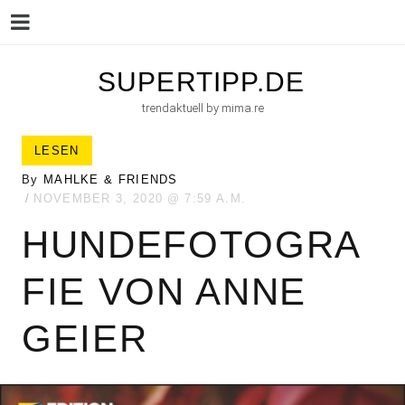
Menu
Skip
SUPERTIPP.DE
to
trendaktuell by mima.re
content
LESEN
By
MAHLKE & FRIENDS
NOVEMBER 3, 2020
7:59 A.M.
HUNDEFOTOGRA
FIE VON ANNE
GEIER